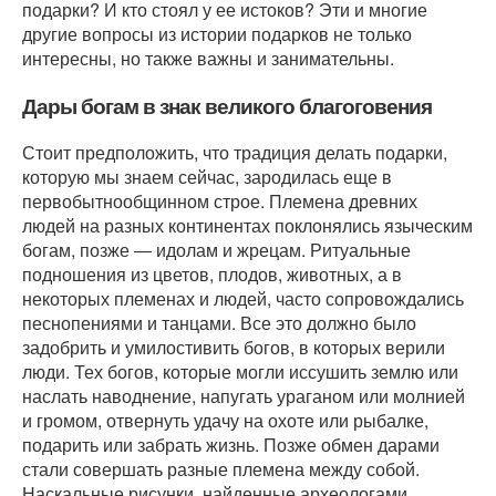
подарки? И кто стоял у ее истоков? Эти и многие
другие вопросы из истории подарков не только
интересны, но также важны и занимательны.
Дары богам в знак великого благоговения
Стоит предположить, что традиция делать подарки,
которую мы знаем сейчас, зародилась еще в
первобытнообщинном строе. Племена древних
людей на разных континентах поклонялись языческим
богам, позже ― идолам и жрецам. Ритуальные
подношения из цветов, плодов, животных, а в
некоторых племенах и людей, часто сопровождались
песнопениями и танцами. Все это должно было
задобрить и умилостивить богов, в которых верили
люди. Тех богов, которые могли иссушить землю или
наслать наводнение, напугать ураганом или молнией
и громом, отвернуть удачу на охоте или рыбалке,
подарить или забрать жизнь. Позже обмен дарами
стали совершать разные племена между собой.
Наскальные рисунки, найденные археологами,