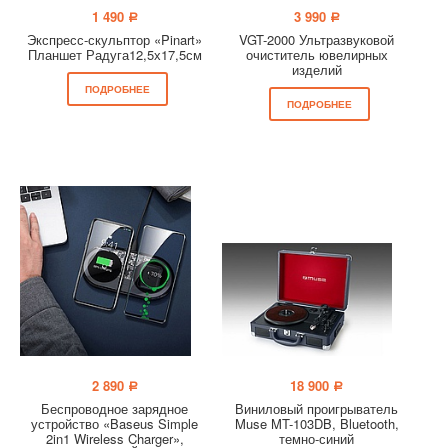
1 490
3 990
a
a
Экспресс-скульптор «Pinart»
VGT-2000 Ультразвуковой
Планшет Радуга12,5х17,5см
очиститель ювелирных
изделий
ПОДРОБНЕЕ
ПОДРОБНЕЕ
2 890
18 900
a
a
Беспроводное зарядное
Виниловый проигрыватель
устройство «Baseus Simple
Muse MT-103DB, Bluetooth,
2in1 Wireless Charger»,
темно-синий