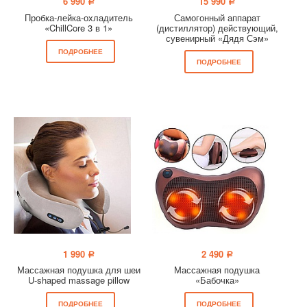
6 990
15 990
a
a
Пробка-лейка-охладитель
Самогонный аппарат
«ChillCore 3 в 1»
(дистиллятор) действующий,
сувенирный «Дядя Сэм»
ПОДРОБНЕЕ
ПОДРОБНЕЕ
1 990
2 490
a
a
Массажная подушка для шеи
Массажная подушка
U-shaped massage pillow
«Бабочка»
ПОДРОБНЕЕ
ПОДРОБНЕЕ