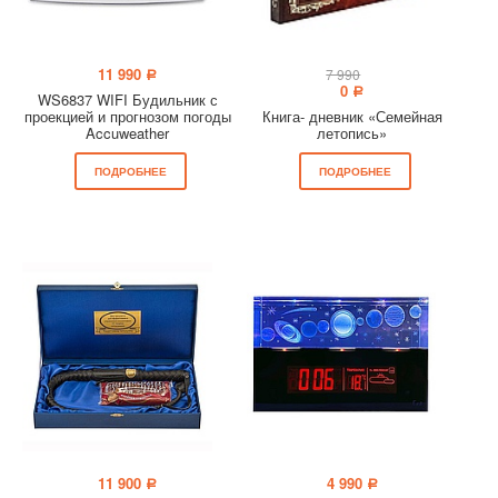
11 990
7 990
a
0
a
WS6837 WIFI Будильник с
проекцией и прогнозом погоды
Книга- дневник «Семейная
Accuweather
летопись»
ПОДРОБНЕЕ
ПОДРОБНЕЕ
11 900
4 990
a
a