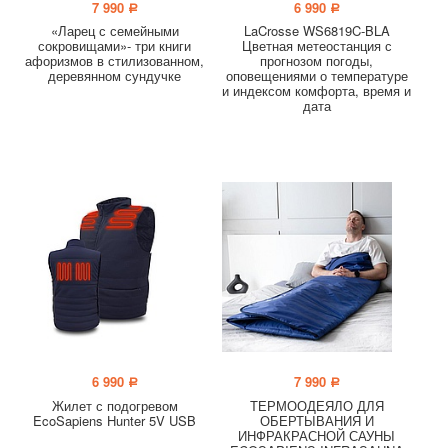
7 990
6 990
a
a
«Ларец с семейными
LaCrosse WS6819C-BLA
сокровищами»- три книги
Цветная метеостанция с
афоризмов в стилизованном,
прогнозом погоды,
деревянном сундучке
оповещениями о температуре
и индексом комфорта, время и
дата
6 990
7 990
a
a
Жилет с подогревом
ТЕРМООДЕЯЛО ДЛЯ
EcoSapiens Hunter 5V USB
ОБЕРТЫВАНИЯ И
ИНФРАКРАСНОЙ САУНЫ