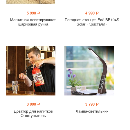
5 990
4 990
a
a
Магнитная левитирующая
Погодная станция Ea2 BB104S
шариковая ручка
Solar «Кристалл»
3 990
3 790
a
a
Дозатор для напитков
Лампа-светильник
Огнетушитель