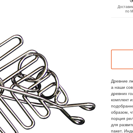
Доставим
по М
Древние лю
а наши сов
древних го
комплект и
подобранны
образом, ч
порция рел
для развит
пакет. Инд