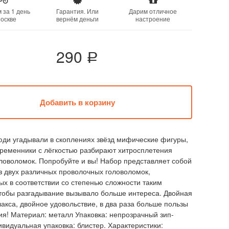
 за 1 день
Гарантия. Или
Дарим отличное
оскве
вернём деньги
настроение
290
a
ди угадывали в скоплениях звёзд мифические фигуры,
ременники с лёгкостью разбирают хитросплетения
ловоломок. Попробуйте и вы! Набор представляет собой
з двух различных проволочных головоломок,
х в соответствии со степенью сложности таким
тобы разгадывание вызывало больше интереса. Двойная
акса, двойное удовольствие, в два раза больше пользы
ия! Материал: металл Упаковка: непрозрачный зип-
ивидуальная упаковка: блистер. Характеристики: