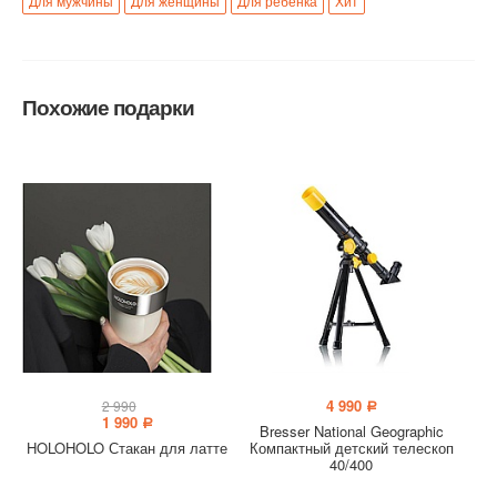
Для мужчины
Для женщины
Для ребенка
Хит
Похожие подарки
4 990
2 990
a
1 990
a
Bresser National Geographic
HOLOHOLO Стакан для латте
Компактный детский телескоп
40/400