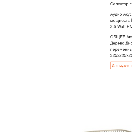
Селектор 
Аудио Аку
мощность 
2.5 Watt R
ОБЩЕЕ Акс
Дерево Дис
переменны
325x225x2
Для мужчи