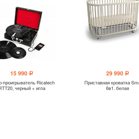
15 990
29 990
a
a
о-проигрыватель Ricatech
Приставная кроватка Sma
RTT20, черный + игла
6в1. белая