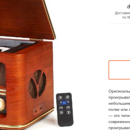
Доставим
по М
Оригиналь
проигрыват
небольшим 
полке или 
— это типи
современн
проигрыват