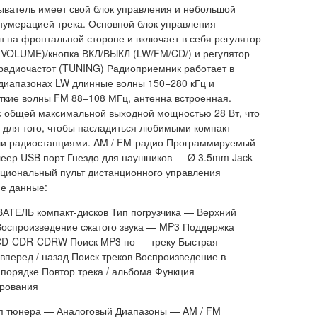
ватель имеет свой блок управления и небольшой
нумерацией трека. Основной блок управления
 на фронтальной стороне и включает в себя регулятор
(VOLUME)/кнопка ВКЛ/ВЫКЛ (LW/FM/CD/) и регулятор
радиочастот (TUNING) Радиоприемник работает в
диапазонах LW длинные волны 150−280 кГц и
ткие волны FM 88−108 МГц, антенна встроенная.
с общей максимальной выходной мощностью 28 Вт, что
 для того, чтобы насладиться любимыми компакт-
ли радиостанциями. AM / FM-радио Программируемый
еер USB порт Гнездо для наушников — Ø 3.5mm Jack
циональный пульт дистанционного управления
ие данные:
ТЕЛЬ компакт-дисков Тип погрузчика — Верхний
Воспроизведение сжатого звука — MP3 Поддержка
CD-CDR-CDRW Поиск MP3 по — треку Быстрая
вперед / назад Поиск треков Воспроизведение в
порядке Повтор трека / альбома Функция
рования
 тюнера — Аналоговый Диапазоны — AM / FM