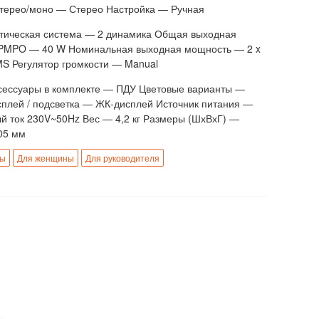
стерео/моно — Стерео Настройка — Ручная
стическая система — 2 динамика Общая выходная
PMPO — 40 W Номинальная выходная мощность — 2 x
MS Регулятор громкости — Manual
ессуары в комплекте — ПДУ Цветовые варианты —
плей / подсветка — ЖК-дисплей Источник питания —
й ток 230V~50Hz Вес — 4,2 кг Размеры (ШхВхГ) —
05 мм
ны
Для женщины
Для руководителя