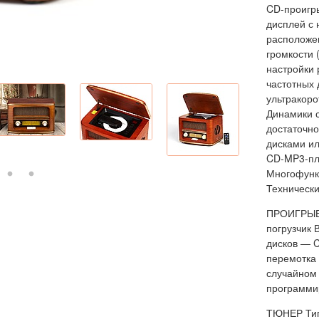
CD-проигры
дисплей с 
расположен
громкости 
настройки 
частотных 
ультракоро
Динамики 
достаточно
дисками и
CD-MP3-пл
Многофунк
Техническ
ПРОИГРЫВА
погрузчик 
дисков — 
перемотка 
случайном 
программи
ТЮНЕР Тип